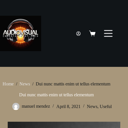
Skip
to
content
Shopping
cart
Home
/
News
/
Dui nunc mattis enim ut tellus elementum
Dui nunc mattis enim ut tellus elementum
manuel mendez
April 8, 2021
News
,
Useful