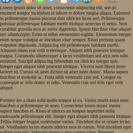
Shares
Lorem ipsum dolor sit amet, consectetur adipiscing elit, sed do
eiusmod tempor incididunt ut labore et dolore magna aliqua. Euismod
in pellentesque massa placerat duis ultricies lacus sed. Pellentesque
pulvinar pellentesque habitant morbi tristique senectus et netus. Non
curabitur gravida arcu ac tortor dignissim. Ipsum faucibus vitae aliquet
nec ullamcorper. Enim ut tellus elementum sagittis. Elementum integer
enim neque volutpat ac tincidunt vitae semper. Risus pretium quam
vulputate dignissim. Adipiscing elit pellentesque habitant morbi.
Aliquam etiam erat velit scelerisque. Aliquet nibh praesent tristique
magna. Commodo ullamcorper a lacus vestibulum sed arcu non odio
euismod. Suscipit adipiscing bibendum est ultricies integer quis.
Integer eget aliquet nibh praesent tristique. Viverra nam libero justo
laoreet sit. Cursus sit amet dictum sit amet justo donec. Massa sapien
faucibus et molestie ac. Porta nibh venenatis cras sed. Congue eu
consequat ac felis donec et odio. Venenatis cras sed felis eget velit
aliquet.
Porttitor leo a diam sollicitudin tempor id eu. Varius morbi enim nunc
faucibus a pellentesque sit amet. Consectetur lorem donec massa
sapien faucibus et. Risus at ultrices mi tempus imperdiet nulla
malesuada pellentesque elit. Integer eget aliquet nibh praesent tristique.
Tellus integer feugiat scelerisque varius. Tincidunt dui ut ornare lectus
sit. Vestibulum lectus mauris ultrices eros in cursus. Nisl tincidunt eget
nullam non nisi. Vehicula ipsum a arcu cursus vitae. Praesent