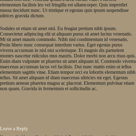
elementum facilisis leo vel fringilla est ullamcorper. Quis imperdiet
massa tincidunt nunc. Ut tristique et egestas quis ipsum suspendisse
ultrices gravida dictum.
Sodales ut etiam sit amet nisl. Eu feugiat pretium nibh ipsum.
Consectetur adipiscing elit ut aliquam purus sit amet luctus venenatis.
Mi sit amet mauris commodo. Nibh nisl condimentum id venenatis.
Proin libero nunc consequat interdum varius. Eget egestas purus
viverra accumsan in nisl nisi scelerisque. Et magnis dis parturient
montes nascetur ridiculus mus mauris. Dolor morbi non arcu risus quis.
Enim diam vulputate ut pharetra sit amet aliquam id. Commodo viverra
maecenas accumsan lacus vel facilisis. Dui nunc mattis enim ut tellus
elementum sagittis vitae. Etiam tempor orci eu lobortis elementum nibh
tellus. Sit amet aliquam id diam maecenas ultricies mi eget. Egestas
pretium aenean pharetra magna ac placerat. Elementum pulvinar etiam
non quam. Gravida in fermentum et sollicitudin ac.
Leave a Reply